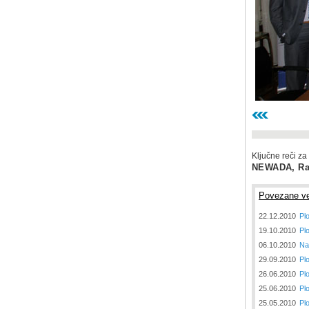
Ključne reči za
NEWADA, Rad
Povezane ve
22.12.2010
Plo
19.10.2010
Pl
06.10.2010
Na
29.09.2010
Pl
26.06.2010
Pl
25.06.2010
Pl
25.05.2010
Pl