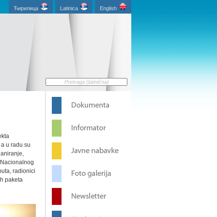
Ћирилица
Latinica
English
ekta
 a u radu su
laniranje,
, Nacionalnog
uta, radionici
ih paketa