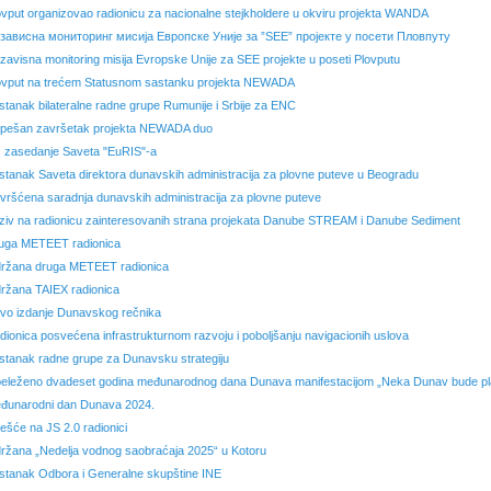
ovput organizovao radionicu za nacionalne stejkholdere u okviru projekta WANDA
зависна мониторинг мисија Европске Уније за ”SEE” пројекте у посети Пловпуту
zavisna monitoring misija Evropske Unije za SEE projekte u poseti Plovputu
ovput na trećem Statusnom sastanku projekta NEWADA
stanak bilateralne radne grupe Rumunije i Srbije za ENC
pešan završetak projekta NEWADA duo
. zasedanje Saveta "EuRIS"-a
stanak Saveta direktora dunavskih administracija za plovne puteve u Beogradu
vršćena saradnja dunavskih administracija za plovne puteve
ziv na radionicu zainteresovanih strana projekata Danube STREAM i Danube Sediment
uga METEET radionica
ržana druga METEET radionica
ržana TAIEX radionica
vo izdanje Dunavskog rečnika
dionica posvećena infrastrukturnom razvoju i poboljšanju navigacionih uslova
stanak radne grupe za Dunavsku strategiju
eleženo dvadeset godina međunarodnog dana Dunava manifestacijom „Neka Dunav bude pl
đunarodni dan Dunava 2024.
ešće na JS 2.0 radionici
ržana „Nedelјa vodnog saobraćaja 2025“ u Kotoru
stanak Odbora i Generalne skupštine INE