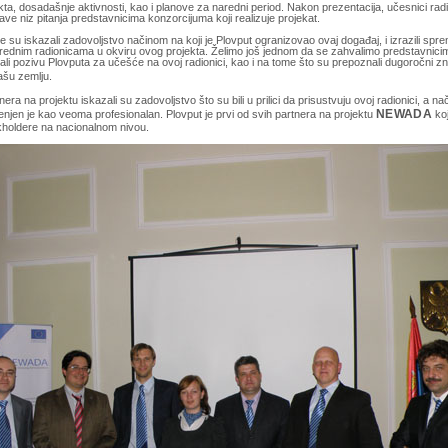
ta, dosadašnje aktivnosti, kao i planove za naredni period. Nakon prezentacija, učesnici radion
tave niz pitanja predstavnicima konzorcijuma koji realizuje projekat.
e su iskazali zadovoljstvo načinom na koji je Plovput ogranizovao ovaj događaj, i izrazili spr
arednim radionicama u okviru ovog projekta. Želimo još jednom da se zahvalimo predstavnicima
li pozivu Plovputa za učešće na ovoj radionici, kao i na tome što su prepoznali dugoročni zn
šu zemlju.
era na projektu iskazali su zadovoljstvo što su bili u prilici da prisustvuju ovoj radionici, a nač
njen je kao veoma profesionalan. Plovput je prvi od svih partnera na projektu
NEWADA
koj
jkholdere na nacionalnom nivou.