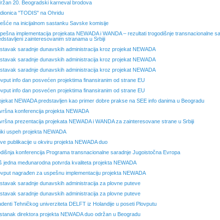
ržan 20. Beogradski karneval brodova
dionica "TODIS" na Ohridu
ešće na inicijalnom sastanku Savske komisije
pešna implementacija projekata NEWADA i WANDA – rezultati trogodišnje transnacionalne s
edstavljeni zainteresovanim stranama u Srbiji
stavak saradnje dunavskih administracija kroz projekat NEWADA
stavak saradnje dunavskih administracija kroz projekat NEWADA
stavak saradnje dunavskih administracija kroz projekat NEWADA
ovput info dan posvećen projektima finansiranim od strane EU
ovput info dan posvećen projektima finansiranim od strane EU
ojekat NEWADA predstavljen kao primer dobre prakse na SEE info danima u Beogradu
vršna konferencija projekta NEWADA
vršna prezentacija projekata NEWADA i WANDA za zainteresovane strane u Srbiji
liki uspeh projekta NEWADA
ve publikacije u okviru projekta NEWADA duo
dišnja konferencija Programa transnacionalne saradnje Jugoistočna Evropa
š jedna međunarodna potvrda kvaliteta projekta NEWADA
ovput nagrađen za uspešnu implementaciju projekta NEWADA
stavak saradnje dunavskih administracija za plovne puteve
stavak saradnje dunavskih administracija za plovne puteve
udenti Tehničkog univerziteta DELFT iz Holandije u poseti Plovputu
stanak direktora projekta NEWADA duo održan u Beogradu