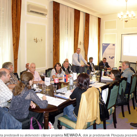
a predstavili su aktivnosti i ciljeve projekta
NEWADA
, dok je predstavnik Plovputa prezen