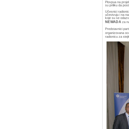
Plovpua na projek
su priliku da pos
Učesnici radionic
učestvuju i na n
koje su se odazva
NEWADA
za na
Predstavnici partn
organizovana oce
radionicu za ste