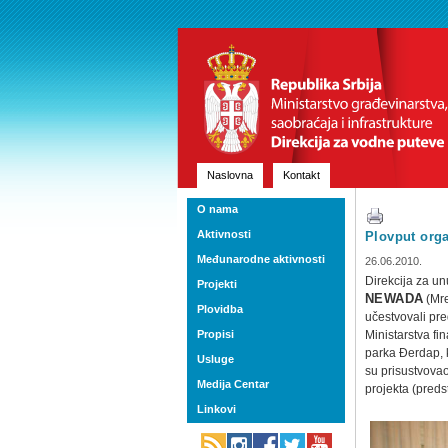
Naslovna
Kontakt
O nama
Aktivnosti
Plovput orga
Međunarodne aktivnosti
26.06.2010.
Direkcija za un
Projekti
NEWADA
(Mre
Plovidba
učestvovali pre
Propisi
Ministarstva f
parka Đerdap, k
Usluge
su prisustvova
Medija Centar
projekta (preds
Linkovi