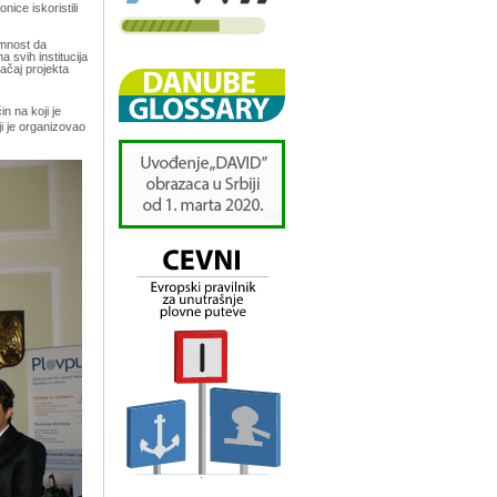
ice iskoristili
emnost da
 svih institucija
ačaj projekta
in na koji je
i je organizovao