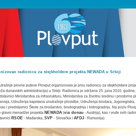
nizovao radionicu za stejkholdere projekta NEWADA u Srbiji
utrašnje plovne puteve Plovput organizovala je prvu radionicu za stejkholdere proj
ža dunavskih administracija) u Srbiji. Radionica je održana 25. juna 2010. godine,
dstavnici Ministarstva za infrasrukturu, Ministarstva za životnu sredinu i prostorno p
inansija, Udruženja kapetana unutrašnje plovidbe, Udruženja brodara, Jugoregistra
ao i predstavnici Škole za brodarstvo, brodogradnju i hidrogradnju. Na poziv Plovp
o glavni menadžer projekta
NEWADA
(
via donau
- Austrija), kao i vođe svih radn
tavnici
RSOE
- Mađarska,
SVP
- Slovačka i
AFDJ
- Rumunija).