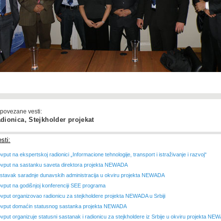
 povezane vesti:
ionica, Stejkholder projekat
sti:
vput na ekspertskoj radionici „Informacione tehnologije, transport i istraživanje i razvoj“
ovput na sastanku saveta direktora projekta NEWADA
stavak saradnje dunavskih administracija u okviru projekta NEWADA
ovput na godišnjoj konferenciji SEE programa
ovput organizovao radionicu za stejkholdere projekta NEWADA u Srbiji
ovput domaćin statusnog sastanka projekta NEWADA
ovput organizuje statusni sastanak i radionicu za stejkholdere iz Srbije u okviru projekta N