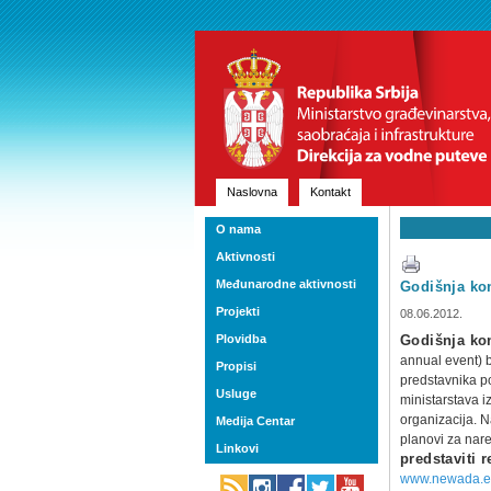
Naslovna
Kontakt
O nama
Aktivnosti
Međunarodne aktivnosti
Godišnja ko
Projekti
08.06.2012.
Plovidba
Godišnja ko
annual event) 
Propisi
predstavnika po
Usluge
ministarstava 
organizacija. N
Medija Centar
planovi za nare
Linkovi
predstaviti
www.newada.