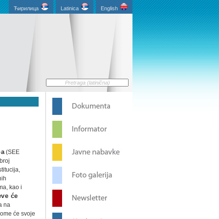
Ћирилица
Latinica
English
pa
(SEE
broj
itucija,
nih
ma, kao i
eve će
a na
 kome će svoje