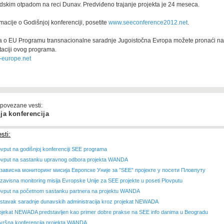
odskim otpadom na reci Dunav. Predviđeno trajanje projekta je 24 meseca.
rmacije o Godišnjoj konferenciji, posetite
www.seeconference2012.net
.
ja o EU Programu transnacionalne saradnje Jugoistočna Evropa možete pronaći na
taciji ovog programa.
-europe.net
 povezane vesti:
ja konferencija
sti:
ovput na godišnjoj konferenciji SEE programa
ovput na sastanku upravnog odbora projekta WANDA
зависна мониторинг мисија Европске Уније за ”SEE” пројекте у посети Пловпуту
zavisna monitoring misija Evropske Unije za SEE projekte u poseti Plovputu
ovput na početnom sastanku partnera na projektu WANDA
stavak saradnje dunavskih administracija kroz projekat NEWADA
ojekat NEWADA predstavljen kao primer dobre prakse na SEE info danima u Beogradu
vršna konferencija projekta WANDA