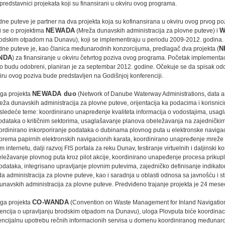
predstavnici projekata koji su finansirani u okviru ovog programa.
dne puteve je partner na dva projekta koja su kofinansirana u okviru ovog prvog p
 se o projektima
NEWADA
(Mreža dunavskih administracija za plovne puteve) i
W
rodskim otpadom na Dunavu), koji se implementiraju u periodu 2009-2012. godina.
odne puteve je, kao članica međunarodnih konzorcijuma, predlagač dva projekta (
N
NDA
) za finansiranje u okviru četvrtog poziva ovog programa. Početak implementa
iko budu odobreni, planiran je za septembar 2012. godine. Očekuje se da spisak od
iru ovog poziva bude predstavljen na Godišnjoj konferenciji.
oga projekta
NEWADA duo
(Network of Danube Waterway Administrations, data a
reža dunavskih administracija za plovne puteve, orijentacija ka podacima i korisnic
 sledeće teme: koordinirano unapređenje kvaliteta informacija o vodostajima, usag
odataka o kritičnim sektorima, usaglašavanje planova obeležavanja na zajednički
ordinirano inkorporiranje podataka o dubinama plovnog puta u elektronske navigac
prema papirnih elektronskih navigacionih karata, koordinirano unapređenje mreže 
internetu, dalji razvoj FIS portala za reku Dunav, testiranje virtuelnih i daljinski ko
ležavanje plovnog puta kroz pilot akcije, koordinirano unapeđenje procesa prikupl
odataka, integrisano upravljanje plovnim putevima, zajedničko definisanje indikato
a administracija za plovne puteve, kao i saradnja u oblasti odnosa sa javnošću i s
unavskih administracija za plovne puteve. Predviđeno trajanje projekta je 24 mese
oga projekta
CO-WANDA
(Convention on Waste Management for Inland Navigatio
ncija o upravljanju brodskim otpadom na Dunavu), uloga Plovputa biće koordinacij
encijalnu upotrebu rečnih informacionih servisa u domenu koordiniranog međuna