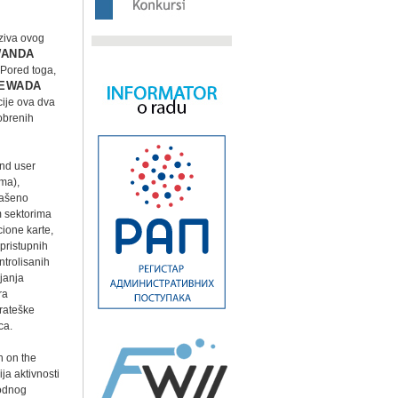
oziva ovog
ANDA
 Pored toga,
EWADA
cije ova dva
obrenih
nd user
ima),
lašeno
m sektorima
ione karte,
pristupnih
ntrolisanih
janja
ra
trateške
ca.
n on the
a aktivnosti
rodnog