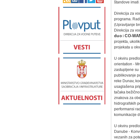
štandove imati 
Direkcija za vo
programa. Radi
(Upravljanje b
Direkcija za v
duo
i
CO-WA
projekta, ukol
projekata u okv
U okviru predl
orientation - M
zastupljene su
publikovanje p
reke Dunav, ko
usaglašena pri
tačaka bežičnom 
znakova za obe
hidrografskih p
performansi rad
komunikacije d
U okviru predl
Danube - Konve
vezanih za pot