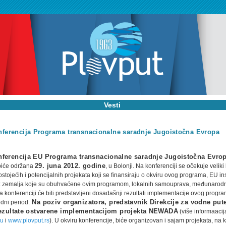
Vesti
nferencija Programa transnacionalne saradnje Jugoistočna Evropa
nferencija EU Programa transnacionalne saradnje Jugoistočna Evro
biće održana
29. juna 2012. godine
, u Bolonji. Na konferenciji se očekuje veliki 
stojećih i potencijalnih projekata koji se finansiraju o okviru ovog programa, EU inst
iz zemalja koje su obuhvaćene ovim programom, lokalnih samouprava, međunarod
a konferenciji će biti predstavljeni dosadašnji rezultati implementacije ovog progra
dni period.
Na poziv organizatora, predstavnik Direkcije za vodne put
 rezultate ostvarene implementacijom projekta NEWADA
(više informaacij
eu
i
www.plovput.rs
). U okviru konferencije, biće organizovan i sajam projekata, na