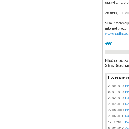
upravljanja br
Za detalje info
Više inforamci
internet prezen
www.southeast
Ključne reči za
SEE, Godišn
Povezane ve
29.09.2010
Pl
02.07.2010
Pl
20.02.2010
Не
20.02.2010
Ne
27.08.2009
Pl
23.06.2011
Na
12.11.2011
Pr
08.02.2012
Za