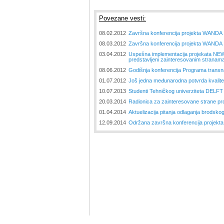
Povezane vesti:
08.02.2012
Završna konferencija projekta WANDA
08.03.2012
Završna konferencija projekta WANDA
03.04.2012
Uspešna implementacija projekata NEWA
predstavljeni zainteresovanim stranama 
08.06.2012
Godišnja konferencija Programa transn
01.07.2012
Još jedna međunarodna potvrda kvali
10.07.2013
Studenti Tehničkog univerziteta DELFT 
20.03.2014
Radionica za zainteresovane strane 
01.04.2014
Aktuelizacija pitanja odlaganja brods
12.09.2014
Održana završna konferencija proje