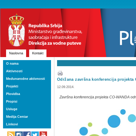
Naslovna
Kontakt
O nama
Aktivnosti
Međunarodne aktivnosti
Održana završna konferencija projekt
Projekti
12.09.2014.
Plovidba
Završna konferencija projekta CO-WANDA odr
Propisi
Usluge
Medija Centar
Linkovi