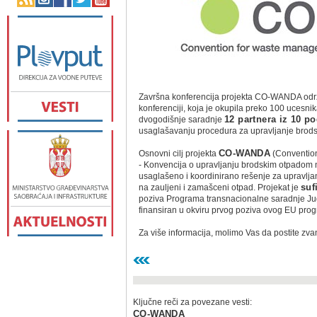
Završna konferencija projekta CO-WANDA od
konferenciji, koja je okupila preko 100 ucesnik
dvogodišnje saradnje
12 partnera iz 10 p
usaglašavanju procedura za upravljanje bro
Osnovni cilj projekta
CO-WANDA
(Convention
- Konvencija o upravljanju brodskim otpadom
usaglašeno i koordinirano rešenje za upravl
na zauljeni i zamašceni otpad. Projekat je
suf
poziva Programa transnacionalne saradnje Jug
finansiran u okviru prvog poziva ovog EU pro
Za više informacija, molimo Vas da postite zva
Ključne reči za povezane vesti:
CO-WANDA