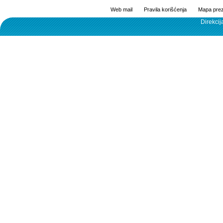
Web mail
Pravila korišćenja
Mapa prez
Direkcij