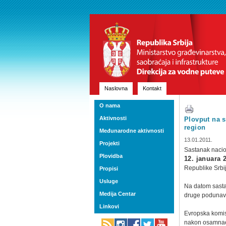
Naslovna
Kontakt
O nama
Aktivnosti
Plovput na s
region
Međunarodne aktivnosti
13.01.2011.
Projekti
Sastanak nacio
Plovidba
12. januara 
Republike Srbij
Propisi
Usluge
Na datom sastan
Medija Centar
druge podunavs
Linkovi
Evropska komis
nakon osamnaes