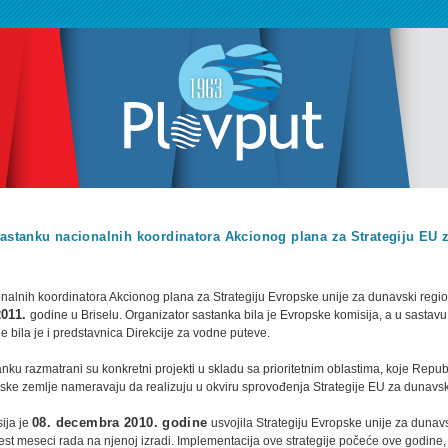
astanku nacionalnih koordinatora Akcionog plana za Strategiju EU 
nalnih koordinatora Akcionog plana za Strategiju Evropske unije za dunavski regio
2011.
godine u Briselu. Organizator sastanka bila je Evropske komisija, a u sastavu
e bila je i predstavnica Direkcije za vodne puteve.
ku razmatrani su konkretni projekti u skladu sa prioritetnim oblastima, koje Republ
ke zemlje nameravaju da realizuju u okviru sprovođenja Strategije EU za dunavsk
ija je
08. decembra 2010. godine
usvojila Strategiju Evropske unije za dunavs
t meseci rada na njenoj izradi. Implementacija ove strategije počeće ove godine