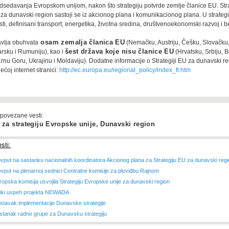
sedavanja Evropskom unijom, nakon što strategiju potvrde zemlje članice EU. Str
za dunavski region sastoji se iz akcionog plana i komunikacionog plana. U strategij
asti, definisani transport, energetika, životna sredina, društvenoekonomski razvoj i 
vlja obuhvata
osam zemalja članica EU
(Nemačku, Austriju, Češku, Slovačku
arsku i Rumuniju), kao i
šest država koje nisu članice EU
(Hrvatsku, Srbiju, B
rnu Goru, Ukrajinu i Moldaviju). Dodatne informacije o Strategiji EU za dunavski r
ećoj internet stranici:
http://ec.europa.eu/regional_policy/index_fr.htm
 povezane vesti:
 za strategiju Evropske unije, Dunavski region
sti:
ovput na sastanku nacionalnih koordinatora Akcionog plana za Strategiju EU za dunavski reg
ovput na plenarnoj sednici Centralne komisije za plovidbu Rajnom
ropska komisija usvojila Strategiju Evropske unije za dunavski region
liki uspeh projekta NEWADA
stavak implementacije Dunavske strategije
stanak radne grupe za Dunavsku strategiju