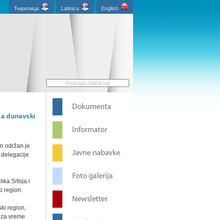
Ћирилица
Latinica
English
za dunavski
n održan je
 delegacije
ika Srbija i
i region.
ki region,
, za vreme