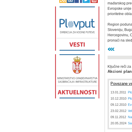
mađarskog pred
Evropske unije 
prioritetne obl
Region poduna
Sloveniju, Bug
Hercegovinu, C
pronaći na sled
Ključne reči za
Akcioni plan
Povezane ve
13.01.2011
Pl
10.12.2010
Pl
09.12.2010
Ev
23.02.2012
Ve
09.11.2012
Na
20.05.2024
Sa