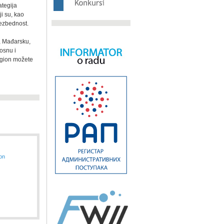
ategija
i su, kao
bezbednost.
, Mađarsku,
osnu i
egion možete
ion