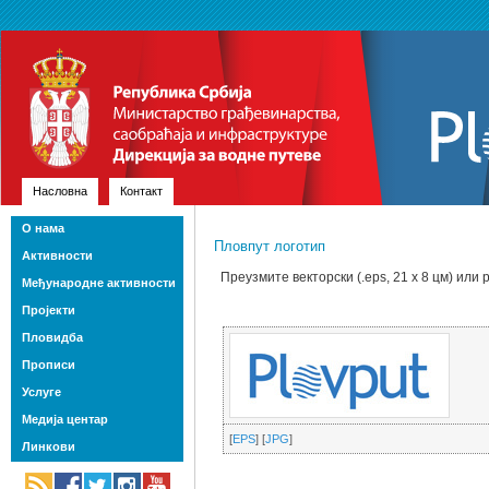
Насловна
Контакт
О нама
Пловпут логотип
Активности
Преузмите векторски (.eps, 21 x 8 цм) или р
Међународне активности
Пројекти
Пловидба
Прописи
Услуге
Медија центар
[
EPS
] [
JPG
]
Линкови