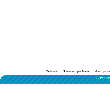
Web mail
Правила коришћења
Мапа презен
Дирекциј