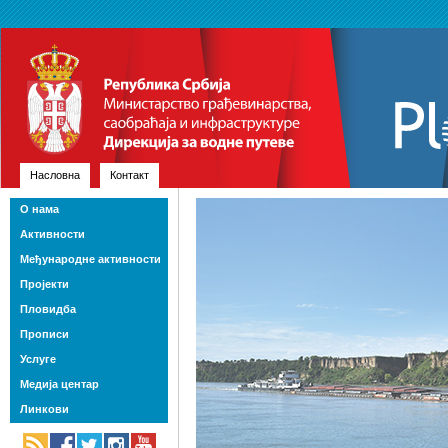
Насловна
Контакт
О нама
Активности
Међународне активности
Пројекти
Пловидба
Прописи
Услуге
Медија центар
Линкови