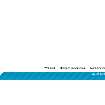
Web mail
Правила коришћења
Мапа презен
Дирекциј