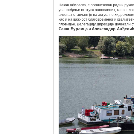
Након обиласка је организован радни ручак
унапређење статуса запослених, као и пла
акценат стављен је на актуелне хидролошке
као и на важност благовременог и квалите
пловидбе. Делегацију Дирекције дочекали 
Саша Бурлица
и
Александар Анђели