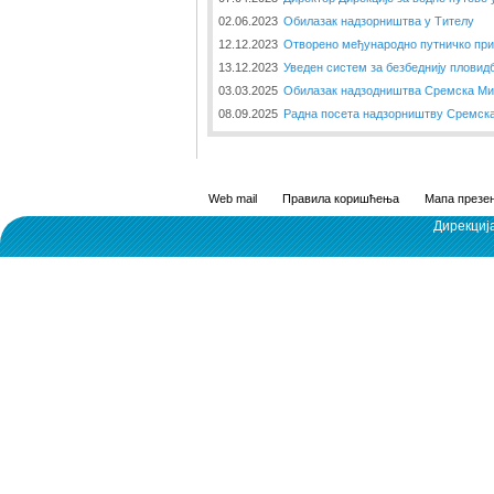
02.06.2023
Обилазак надзорништва у Тителу
12.12.2023
Отворено међународно путничко пр
13.12.2023
Уведен систем за безбеднију пловид
03.03.2025
Обилазак надзодништва Сремска Ми
08.09.2025
Радна посета надзорништву Сремск
Web mail
Правила коришћења
Мапа презен
Дирекциј