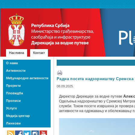
Насловна
Контакт
О нама
Активности
Међународне активности
Радна посета надзорништву Сремска
Пројекти
08.09.2025.
Пловидба
Директор Дирекције за водне путеве
Алек
Прописи
Одељења надзорништво у Сремској Митрови
служби. Током посете извршена је провера
Услуге
активности на одржавању и обележавању п
Медија центар
Линкови