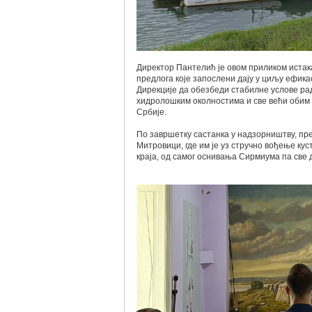
Директор Пантелић је овом приликом истак
предлога које запослени дају у циљу ефик
Дирекције да обезбеди стабилне услове рад
хидролошким околностима и све већи обим
Србије.
По завршетку састанка у надзорништву, пр
Митровици, где им је уз стручно вођење ку
краја, од самог оснивања Сирмиума па све