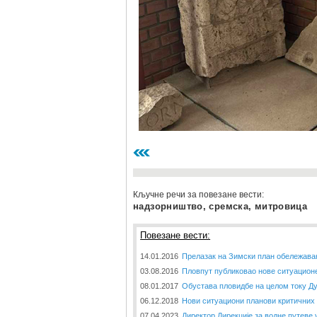
Кључне речи за повезане вести:
надзорништво, сремска, митровица
Повезане вести:
14.01.2016
Прелазак на Зимски план обележава
03.08.2016
Пловпут публиковао нове ситуационе
08.01.2017
Обустава пловидбе на целом току Д
06.12.2018
Нови ситуациони планови критичних 
07.04.2023
Директор Дирекције за водне путеве